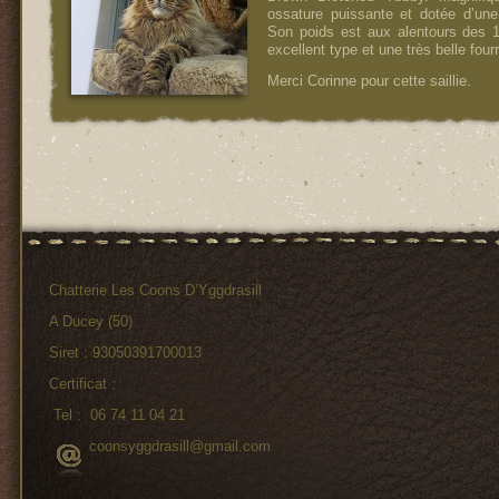
ossature puissante et dotée d’une
Son poids est aux alentours des 
excellent type et une très belle four
Merci Corinne pour cette saillie.
Chatterie Les Coons D’Yggdrasill
A Ducey (50)
Siret : 93050391700013
Certificat :
Tel : 06 74 11 04 21
coonsyggdrasill@gmail.com